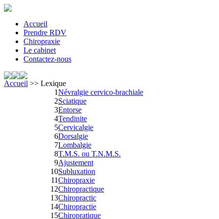
Accueil
Prendre RDV
Chiropraxie
Le cabinet
Contactez-nous
Accueil
>> Lexique
1
Névralgie cervico-brachiale
2
Sciatique
3
Entorse
4
Tendinite
5
Cervicalgie
6
Dorsalgie
7
Lombalgie
8
T.M.S. ou T.N.M.S.
9
Ajustement
10
Subluxation
11
Chiropraxie
12
Chiropractique
13
Chiropractic
14
Chiropractie
15
Chiropratique