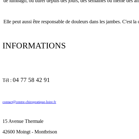
de lumbago, ou durer depuis des jours, des semaines ou même des an
Elle peut aussi être responsable de douleurs dans les jambes. C'est la 
INFORMATIONS
04 77 58 42 91
Tél :
contact@centre-chiropratique-loire.fr
15 Avenue Thermale
42600 Moingt - Montbrison